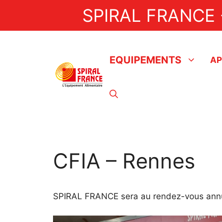
Aller
SPIRAL FRANCE 
au
contenu
EQUIPEMENTS
AP
Artisan
Nappeuses
Doreuses
Pèle pommes
CFIA – Rennes
Doseuses BAKON
Doseuses EDHARD
SPIRAL FRANCE sera au rendez-vous annuel
Pastocuiseurs / Pastoturbine
Formeuse