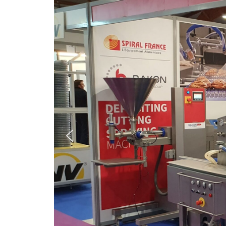
Cuiseur sous vide
Enrobeuses à bretzels