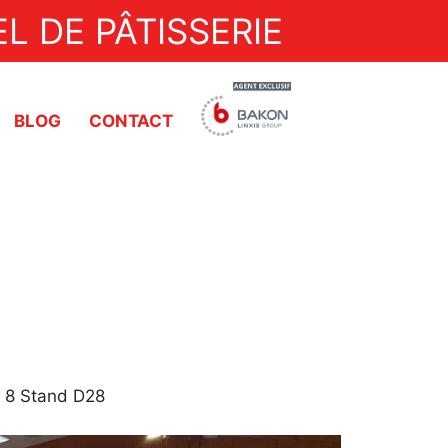
L DE PÂTISSERIE
BLOG
CONTACT
Dresseuses
Découpes à ultrasons
Trempeuse
Doseuses
Pompes de transfert
l 8 Stand D28
Découpe automatique