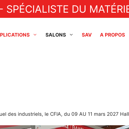
- SPÉCIALISTE DU MATÉRIE
PLICATIONS
SALONS
SAV
A PROPOS
Industriel
Fonceuses à tartes
Lignes de production
Dresseuse
Nappeuses
Aérobatteurs
Doreuse
Pompes de transfert
Enrobeuse
Tempéreuses / Enrobeuses
Fondoir
 des industriels, le CFIA, du 09 AU 11 mars 2027 Hal
Pulvérisateurs à chocolat
Agent de démoulage
Friteuses à beignets
Friteuse à beignets