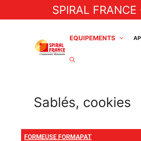
Aller
SPIRAL FRANCE 
au
contenu
EQUIPEMENTS
AP
Artisan
Nappeuses
Doreuses
Pèle pommes
Sablés, cookies
Doseuses BAKON
Doseuses EDHARD
Pastocuiseurs / Pastoturbine
FORMEUSE FORMAPAT
Formeuse