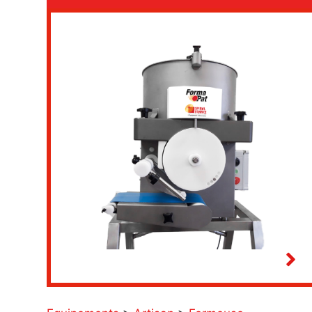
Cuiseur sous vide
Enrobeuses à bretzels