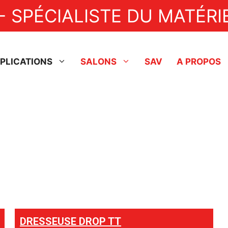
- SPÉCIALISTE DU MATÉRIE
PLICATIONS
SALONS
SAV
A PROPOS
Industriel
Fonceuses à tartes
Lignes de production
Dresseuse
Nappeuses
Aérobatteurs
Doreuse
Pompes de transfert
Enrobeuse
Tempéreuses / Enrobeuses
Fondoir
Pulvérisateurs à chocolat
Agent de démoulage
DRESSEUSE DROP TT
Friteuses à beignets
Friteuse à beignets