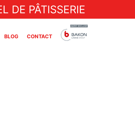
L DE PÂTISSERIE
BLOG
CONTACT
Dresseuses
Découpes à ultrasons
Trempeuse
Doseuses
Pompes de transfert
Découpe automatique