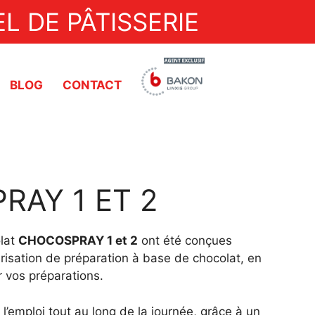
L DE PÂTISSERIE
BLOG
CONTACT
Dresseuses
Découpes à ultrasons
AY 1 ET 2
Trempeuse
Doseuses
olat
CHOCOSPRAY 1 et 2
ont été conçues
risation de préparation à base de chocolat, en
Pompes de transfert
 vos préparations.
Découpe automatique
 l’emploi tout au long de la journée, grâce à un