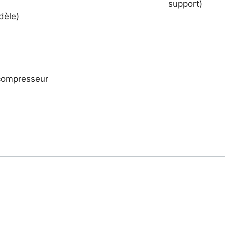
support)
dèle)
 compresseur