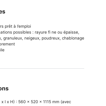
es
rs prêt à l’emploi
isations possibles : rayure fi ne ou épaisse,
s, granuleux, neigeux, poudreux, chablonage
brement
ile
ons
 x l x H) : 560 x 520 x 1115 mm (avec