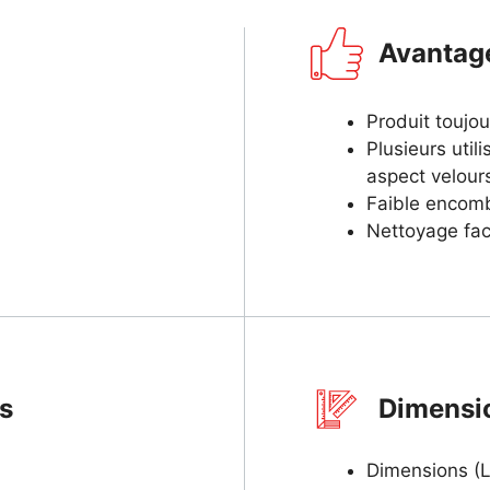
Avantag
Produit toujou
Plusieurs util
aspect velour
Faible encom
Nettoyage fac
es
Dimensi
Dimensions (L