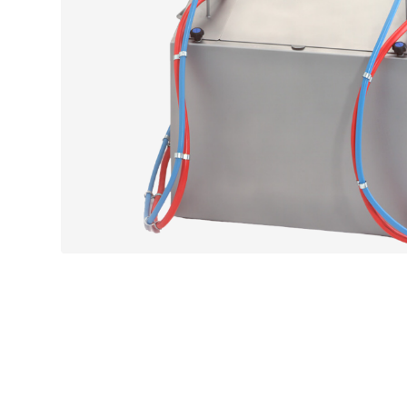
Cuiseur sous vide
Enrobeuses à bretzels