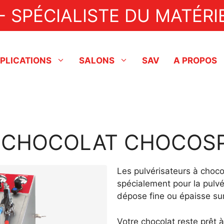
- SPÉCIALISTE DU MATÉRIE
PLICATIONS
SALONS
SAV
A PROPOS
Industriel
Fonceuses à tartes
Lignes de production
Dresseuse
Nappeuses
 CHOCOLAT CHOCOSPR
Aérobatteurs
Doreuse
Pompes de transfert
Enrobeuse
Les pulvérisateurs à choc
spécialement pour la pulvé
Tempéreuses / Enrobeuses
Fondoir
dépose fine ou épaisse sur
Pulvérisateurs à chocolat
Agent de démoulage
Votre chocolat reste prêt à
Friteuses à beignets
Friteuse à beignets