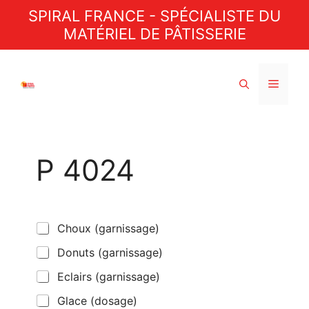
Aller
SPIRAL FRANCE - SPÉCIALISTE DU
au
MATÉRIEL DE PÂTISSERIE
contenu
Menu
P 4024
C
Choux (garnissage)
a
Donuts (garnissage)
s
e
Eclairs (garnissage)
s
à
Glace (dosage)
c