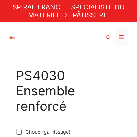
Aller
SPIRAL FRANCE - SPÉCIALISTE DU
au
MATÉRIEL DE PÂTISSERIE
contenu
Menu
PS4030
Ensemble
renforcé
C
Choux (garnissage)