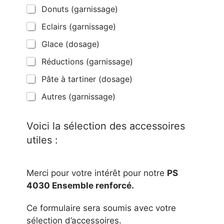
a
Donuts (garnissage)
s
e
Eclairs (garnissage)
s
à
Glace (dosage)
c
o
Réductions (garnissage)
c
h
Pâte à tartiner (dosage)
e
r
Autres (garnissage)
Voici la sélection des accessoires
utiles :
Merci pour votre intérêt pour notre
PS
4030 Ensemble renforcé.
Ce formulaire sera soumis avec votre
sélection d’accessoires.