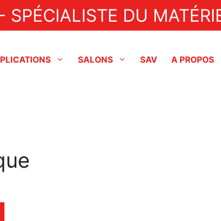
- SPÉCIALISTE DU MATÉRIE
PLICATIONS
SALONS
SAV
A PROPOS
Industriel
Fonceuses à tartes
Lignes de production
Dresseuse
Nappeuses
Aérobatteurs
Doreuse
que
Pompes de transfert
Enrobeuse
Tempéreuses / Enrobeuses
Fondoir
Pulvérisateurs à chocolat
Agent de démoulage
Friteuses à beignets
Friteuse à beignets