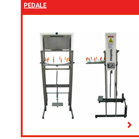
PEDALE
Cuiseur sous vide
Enrobeuses à bretzels