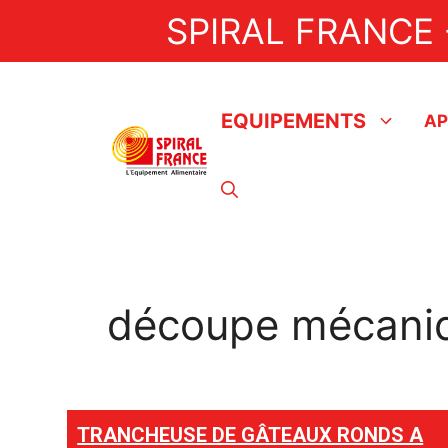
Aller
SPIRAL FRANCE 
au
contenu
EQUIPEMENTS
AP
Artisan
Nappeuses
Doreuses
Pèle pommes
découpe mécani
Doseuses BAKON
Doseuses EDHARD
Pastocuiseurs / Pastoturbine
TRANCHEUSE DE GÂTEAUX RONDS A
Formeuse