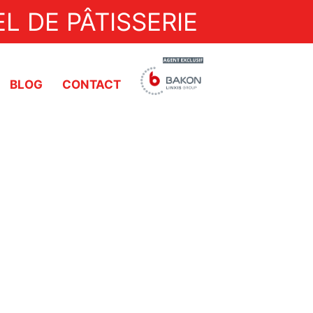
L DE PÂTISSERIE
BLOG
CONTACT
Dresseuses
Découpes à ultrasons
Trempeuse
Doseuses
Pompes de transfert
Découpe automatique