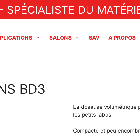
- SPÉCIALISTE DU MATÉRIE
PLICATIONS
SALONS
SAV
A PROPOS
Industriel
Fonceuses à tartes
Lignes de production
Dresseuse
Nappeuses
NS BD3
Aérobatteurs
Doreuse
Pompes de transfert
Enrobeuse
La doseuse volumétrique p
les petits labos.
Tempéreuses / Enrobeuses
Fondoir
Pulvérisateurs à chocolat
Agent de démoulage
Compacte et peu encombr
Friteuses à beignets
Friteuse à beignets