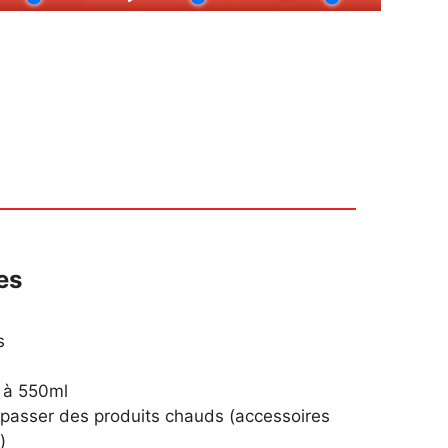
es
s
s
 à 550ml
e passer des produits chauds (accessoires
)