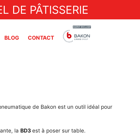
L DE PÂTISSERIE
BLOG
CONTACT
Dresseuses
Découpes à ultrasons
Trempeuse
Doseuses
neumatique de Bakon est un outil idéal pour
Pompes de transfert
Découpe automatique
ante, la
BD3
est à poser sur table.