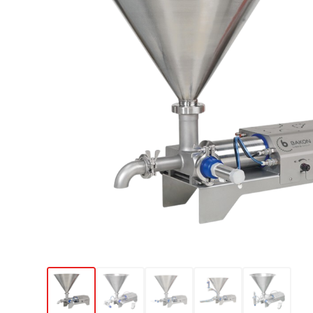
Cuiseur sous vide
Enrobeuses à bretzels