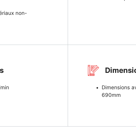
ériaux non-
es
Dimensi
/min
Dimensions av
690mm